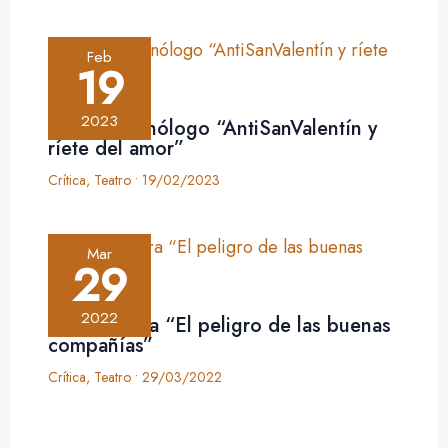
Feb
19
2023
Crítica: monólogo “AntiSanValentín y
ríete del amor”
Crítica
,
Teatro
•
19/02/2023
Mar
29
2022
Crítica: obra “El peligro de las buenas
compañías”
Crítica
,
Teatro
•
29/03/2022