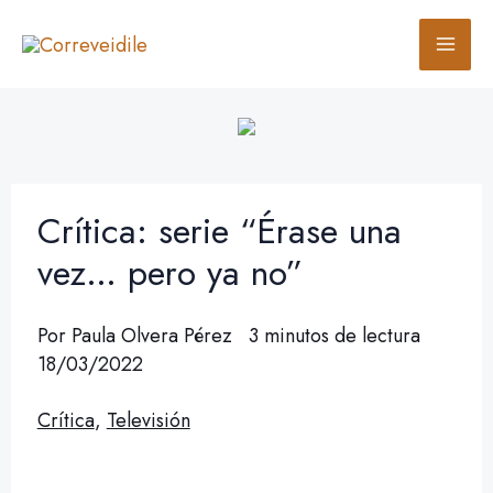
Ir
B
al
u
contenido
s
c
a
r
Crítica: serie “Érase una
vez… pero ya no”
Por
Paula Olvera Pérez
3 minutos de lectura
18/03/2022
Crítica
,
Televisión