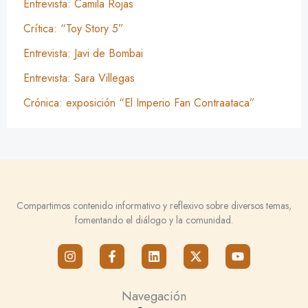
Entrevista: Camila Rojas
Crítica: “Toy Story 5”
Entrevista: Javi de Bombai
Entrevista: Sara Villegas
Crónica: exposición “El Imperio Fan Contraataca”
Compartimos contenido informativo y reflexivo sobre diversos temas,
fomentando el diálogo y la comunidad.
I
F
L
X
Y
n
a
i
-
o
s
c
n
t
u
t
e
k
w
t
Navegación
a
b
e
i
u