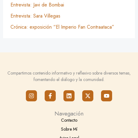
Entrevista: Javi de Bombai
Entrevista: Sara Villegas
Crónica: exposición “El Imperio Fan Contraataca”
Compartimos contenido informativo y reflexivo sobre diversos temas,
fomentando el diálogo y la comunidad.
I
F
L
X
Y
n
a
i
-
o
s
c
n
t
u
t
e
k
w
t
Navegación
a
b
e
i
u
g
o
d
t
b
Contacto
r
o
i
t
e
Sobre Mí
a
k
n
e
m
-
r