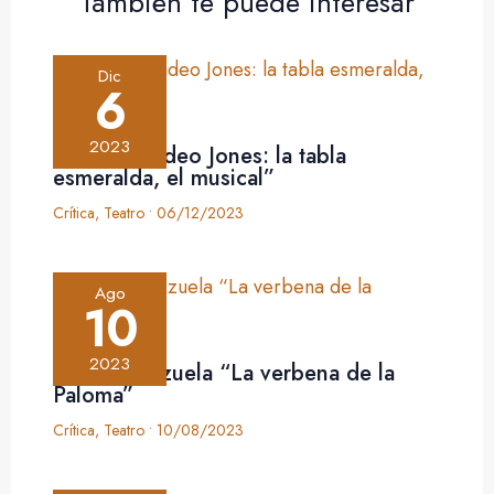
También te puede interesar
Dic
6
2023
Crítica: “Tadeo Jones: la tabla
esmeralda, el musical”
Crítica
,
Teatro
•
06/12/2023
Ago
10
2023
Crítica: zarzuela “La verbena de la
Paloma”
Crítica
,
Teatro
•
10/08/2023