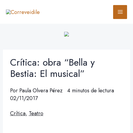
Ir
B
al
u
contenido
s
c
a
r
Crítica: obra “Bella y
Bestia: El musical”
Por
Paula Olvera Pérez
4 minutos de lectura
02/11/2017
Crítica
,
Teatro