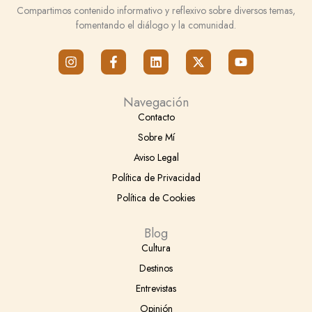
Compartimos contenido informativo y reflexivo sobre diversos temas,
fomentando el diálogo y la comunidad.
I
F
L
X
Y
n
a
i
-
o
s
c
n
t
u
t
e
k
w
t
Navegación
a
b
e
i
u
g
o
d
t
b
Contacto
r
o
i
t
e
Sobre Mí
a
k
n
e
m
-
r
Aviso Legal
f
Política de Privacidad
Política de Cookies
Blog
Cultura
Destinos
Entrevistas
Opinión