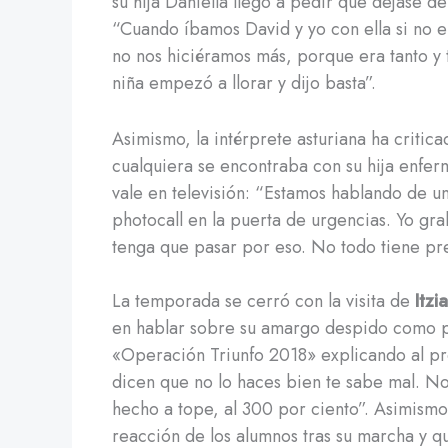
su hija Daniella llegó a pedir que dejase de
“Cuando íbamos David y yo con ella si no er
no nos hiciéramos más, porque era tanto y
niña empezó a llorar y dijo basta”.
Asimismo, la intérprete asturiana ha critica
cualquiera se encontraba con su hija enfe
vale en televisión: “Estamos hablando de u
photocall en la puerta de urgencias. Yo g
tenga que pasar por eso. No todo tiene pre
La temporada se cerró con la visita de
Itzi
en hablar sobre su amargo despido como p
«Operación Triunfo 2018» explicando al pr
dicen que no lo haces bien te sabe mal. No 
hecho a tope, al 300 por ciento”. Asimismo,
reacción de los alumnos tras su marcha y q