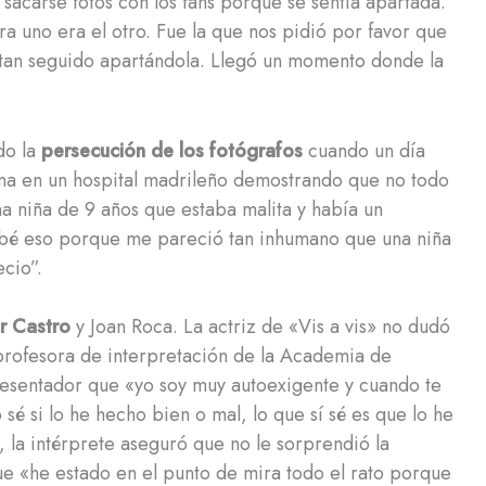
 sacarse fotos con los fans porque se sentía apartada.
a uno era el otro. Fue la que nos pidió por favor que
 tan seguido apartándola. Llegó un momento donde la
do la
persecución de los fotógrafos
cuando un día
rma en un hospital madrileño demostrando que no todo
na niña de 9 años que estaba malita y había un
rabé eso porque me pareció tan inhumano que una niña
cio”.
ar Castro
y Joan Roca. La actriz de «Vis a vis» no dudó
rofesora de interpretación de la Academia de
esentador que «yo soy muy autoexigente y cuando te
sé si lo he hecho bien o mal, lo que sí sé es que lo he
 la intérprete aseguró que no le sorprendió la
ue «he estado en el punto de mira todo el rato porque