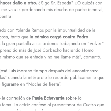
 hacer daño a otro.
¿Sigo Sr. Espada? ¿O quizás con
or, me va a ir perdonando mis deudas de padre inmoral,
central.
ado con Yolanda Ramos por la impuntualidad de la
gosa, tanto que l
a cómica cargó contra Pedro
 la gran pantalla a sus órdenes trabajando en “Volver”.
e aprendido más de José Corbacho haciendo Homo
 mismo que se enfade y no me llame más”, comentó.
 José Luis Moreno tiempo después del encontronazo
las” cuando la intérprete le recordó públicamente que
 figurante en “Noche de fiesta”.
e la confesión de
Paula Echevarría
sobre lo
a fama. La actriz confesó al presentador de Cuatro que