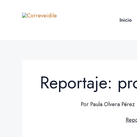
Ir
al
Inicio
contenido
Reportaje: p
Por
Paula Olvera Pérez
Repo