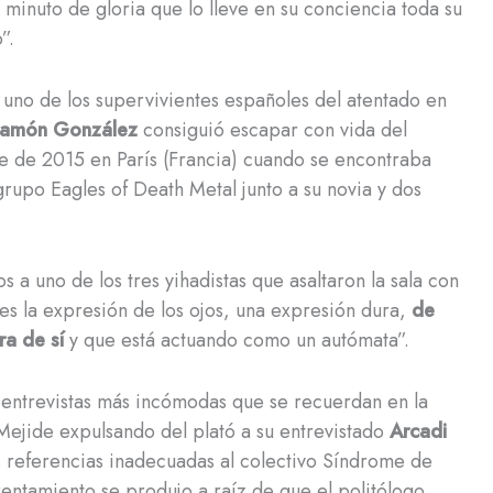
minuto de gloria que lo lleve en su conciencia toda su
”.
 uno de los supervivientes españoles del atentado en
amón González
consiguió escapar con vida del
e de 2015 en París (Francia) cuando se encontraba
grupo Eagles of Death Metal junto a su novia y dos
s a uno de los tres yihadistas que asaltaron la sala con
es la expresión de los ojos, una expresión dura,
de
ra de sí
y que está actuando como un autómata”.
 entrevistas más incómodas que se recuerdan en la
Mejide expulsando del plató a su entrevistado
Arcadi
as referencias inadecuadas al colectivo Síndrome de
entamiento se produjo a raíz de que el politólogo