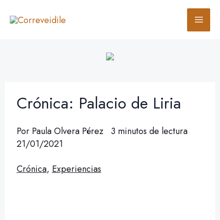
Ir
B
al
u
contenido
s
c
a
r
Crónica: Palacio de Liria
Por
Paula Olvera Pérez
3 minutos de lectura
21/01/2021
Crónica
,
Experiencias