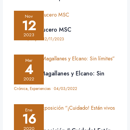
Nov
12
Crónica: crucero MSC
2023
Crónica
,
Viajes
•
12/11/2023
Mar
4
Crónica: “Magallanes y Elcano: Sin
límites”
2022
Crónica
,
Experiencias
•
04/03/2022
Ene
16
2020