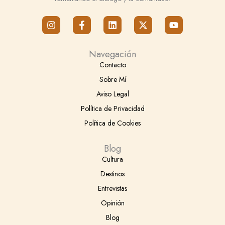
I
F
L
X
Y
n
a
i
-
o
s
c
n
t
u
t
e
k
w
t
Navegación
a
b
e
i
u
g
o
d
t
b
Contacto
r
o
i
t
e
Sobre Mí
a
k
n
e
m
-
r
Aviso Legal
f
Política de Privacidad
Política de Cookies
Blog
Cultura
Destinos
Entrevistas
Opinión
Blog