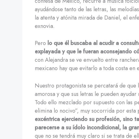
confesa de México, recurre a música folclor
ayudándose tanto de las letras, las melodía
la atenta y atónita mirada de Daniel, el en
exnovia.
Pero
lo que él buscaba al acudir a consul
explayada y que le fueran aconsejando c
con Alejandra se ve envuelto entre rancher
mexicano hay que evitarlo a toda costa en e
Nuestro protagonista se percatará de que l
amorosa y que sus letras le pueden ayudar m
Todo ello mezclado por supuesto con las pe
elimina lo nocivo”, muy socorrida por esta 
excéntrica ejerciendo su profesión, sino t
parecerse a su ídolo incondicional, la gr
que no se tendrá muy claro si se trata de e