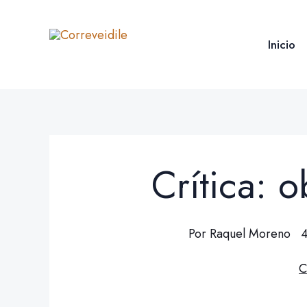
Ir
al
Inicio
contenido
Crítica: 
Por
Raquel Moreno
4
C