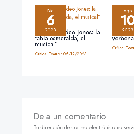
Dic
Ago
6
1
2023
2023
Crítica: “Tadeo Jones: la
Crítica:
tabla esmeralda, el
verbena
musical”
Crítica
,
Teat
Crítica
,
Teatro
•
06/12/2023
Deja un comentario
Tu dirección de correo electrónico no será