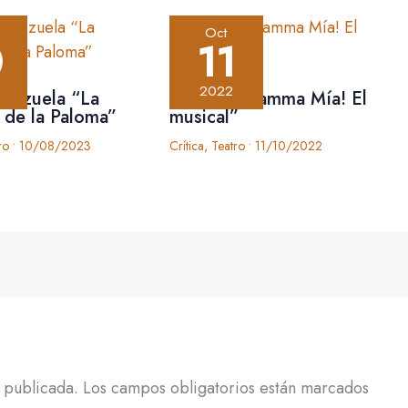
Oct
0
11
2022
 zarzuela “La
Crítica: “Mamma Mía! El
 de la Paloma”
musical”
ro
•
10/08/2023
Crítica
,
Teatro
•
11/10/2022
 publicada.
Los campos obligatorios están marcados