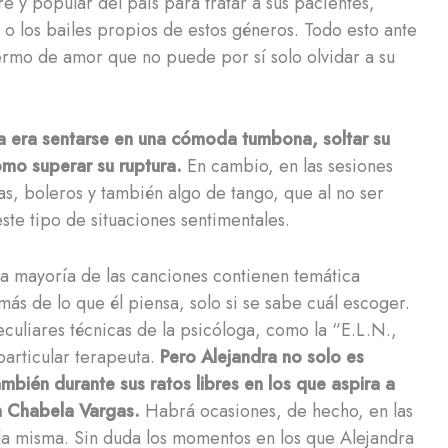
e y popular del país para tratar a sus pacientes,
s o los bailes propios de estos géneros. Todo esto ante
fermo de amor que no puede por sí solo olvidar a su
ta era sentarse en una cómoda tumbona, soltar su
ómo superar su ruptura.
En cambio, en las sesiones
as, boleros y también algo de tango, que al no ser
ste tipo de situaciones sentimentales.
a mayoría de las canciones contienen temática
ás de lo que él piensa, solo si se sabe cuál escoger.
culiares técnicas de la psicóloga, como la “E.L.N.,
particular terapeuta.
Pero Alejandra no solo es
ambién durante sus ratos libres en los que aspira a
an Chabela Vargas.
Habrá ocasiones, de hecho, en las
lla misma. Sin duda los momentos en los que Alejandra