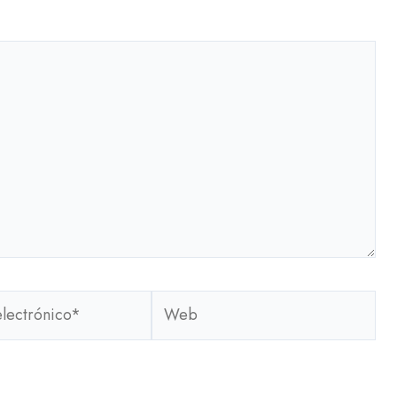
Web
o*