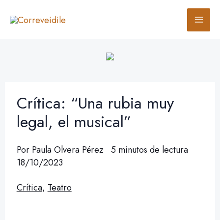
Ir
B
al
u
contenido
s
c
a
r
Crítica: “Una rubia muy
legal, el musical”
Por
Paula Olvera Pérez
5 minutos de lectura
18/10/2023
Crítica
,
Teatro