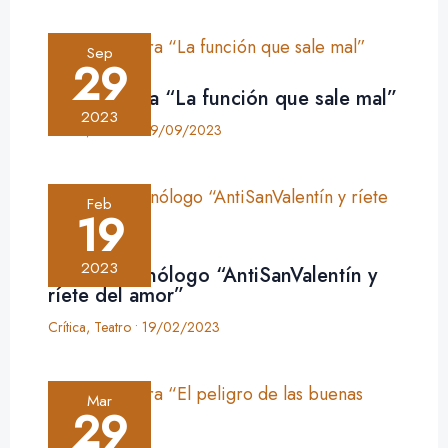
Sep
29
Crítica: obra “La función que sale mal”
2023
Crítica
,
Teatro
•
29/09/2023
Feb
19
2023
Crítica: monólogo “AntiSanValentín y
ríete del amor”
Crítica
,
Teatro
•
19/02/2023
Mar
29