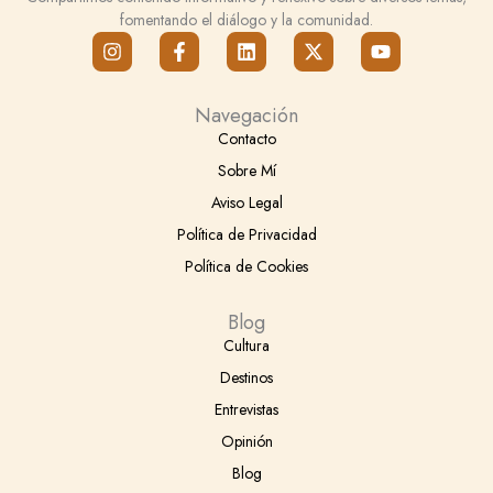
fomentando el diálogo y la comunidad.
I
F
L
X
Y
n
a
i
-
o
s
c
n
t
u
t
e
k
w
t
Navegación
a
b
e
i
u
g
o
d
t
b
Contacto
r
o
i
t
e
Sobre Mí
a
k
n
e
m
-
r
Aviso Legal
f
Política de Privacidad
Política de Cookies
Blog
Cultura
Destinos
Entrevistas
Opinión
Blog