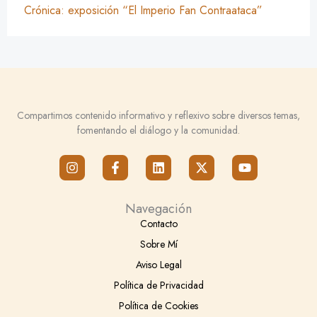
Crónica: exposición “El Imperio Fan Contraataca”
Compartimos contenido informativo y reflexivo sobre diversos temas,
fomentando el diálogo y la comunidad.
I
F
L
X
Y
n
a
i
-
o
s
c
n
t
u
t
e
k
w
t
Navegación
a
b
e
i
u
g
o
d
t
b
Contacto
r
o
i
t
e
Sobre Mí
a
k
n
e
m
-
r
Aviso Legal
f
Política de Privacidad
Política de Cookies