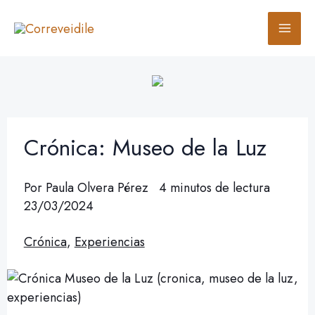
Ir
B
al
u
contenido
s
c
a
r
Crónica: Museo de la Luz
Por
Paula Olvera Pérez
4 minutos de lectura
23/03/2024
Crónica
,
Experiencias