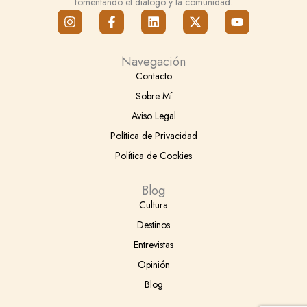
fomentando el diálogo y la comunidad.
I
F
L
X
Y
n
a
i
-
o
s
c
n
t
u
t
e
k
w
t
Navegación
a
b
e
i
u
g
o
d
t
b
Contacto
r
o
i
t
e
Sobre Mí
a
k
n
e
m
-
r
Aviso Legal
f
Política de Privacidad
Política de Cookies
Blog
Cultura
Destinos
Entrevistas
Opinión
Blog