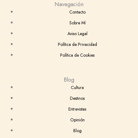
Navegación
s
c
n
t
u
Contacto
t
e
k
w
t
Sobre Mí
Aviso Legal
a
b
e
i
u
Política de Privacidad
g
o
d
t
b
Política de Cookies
r
o
i
t
e
Blog
a
k
n
e
Cultura
m
-
r
Destinos
Entrevistas
f
Opinión
Blog