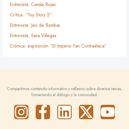
Entrevista: Camila Rojas
Crítica: “Toy Story 5”
Entrevista: Javi de Bombai
Entrevista: Sara Villegas
Crónica: exposición “El Imperio Fan Contraataca”
Compartimos contenido informativo y reflexivo sobre diversos temas,
fomentando el diálogo y la comunidad.
I
F
L
X
Y
n
a
i
-
o