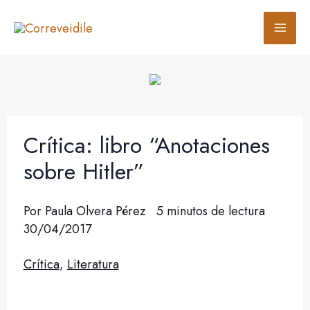
Ir
B
al
u
contenido
s
c
a
r
Crítica: libro “Anotaciones
sobre Hitler”
Por
Paula Olvera Pérez
5 minutos de lectura
30/04/2017
Crítica
,
Literatura