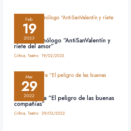
Feb
19
2023
Crítica: monólogo “AntiSanValentín y
ríete del amor”
Crítica
,
Teatro
•
19/02/2023
Mar
29
2022
Crítica: obra “El peligro de las buenas
compañías”
Crítica
,
Teatro
•
29/03/2022