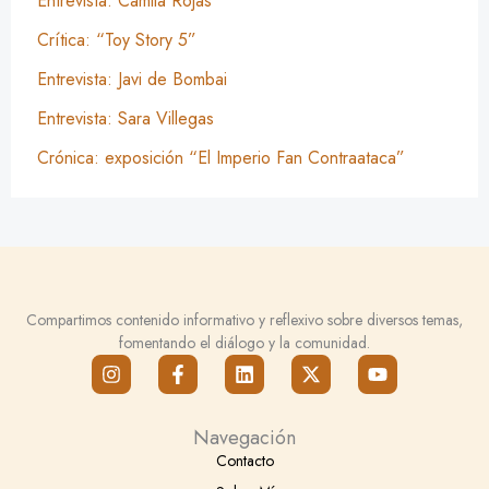
Entrevista: Camila Rojas
Crítica: “Toy Story 5”
Entrevista: Javi de Bombai
Entrevista: Sara Villegas
Crónica: exposición “El Imperio Fan Contraataca”
Compartimos contenido informativo y reflexivo sobre diversos temas,
fomentando el diálogo y la comunidad.
I
F
L
X
Y
n
a
i
-
o
s
c
n
t
u
t
e
k
w
t
Navegación
a
b
e
i
u
g
o
d
t
b
Contacto
r
o
i
t
e