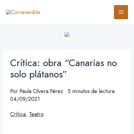
Ir
B
al
u
contenido
s
c
a
r
Crítica: obra “Canarias no
solo plátanos”
Por
Paula Olvera Pérez
5 minutos de lectura
04/09/2021
Crítica
,
Teatro