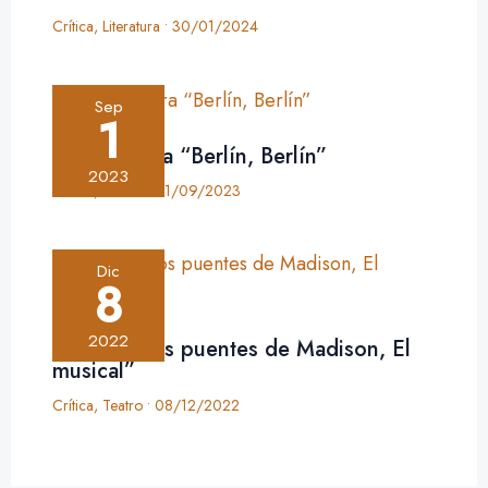
Crítica
,
Literatura
•
30/01/2024
Sep
1
Crítica: obra “Berlín, Berlín”
2023
Crítica
,
Teatro
•
01/09/2023
Dic
8
2022
Crítica: “Los puentes de Madison, El
musical”
Crítica
,
Teatro
•
08/12/2022