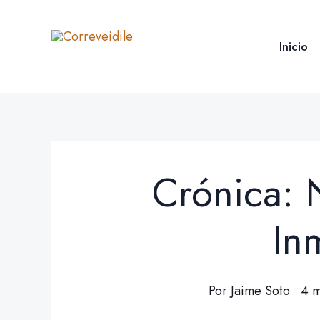
Ir
al
Inicio
contenido
Crónica:
In
Por
Jaime Soto
4 m