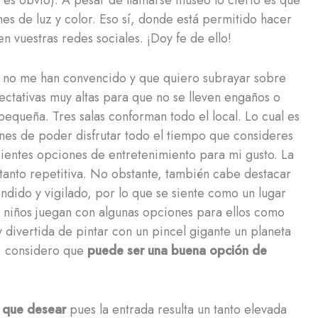
es obvio). A pesar de llamarse museo lo cierto es que
s de luz y color. Eso sí, donde está permitido hacer
n vuestras redes sociales. ¡Doy fe de ello!
ue no me han convencido y que quiero subrayar sobre
ectativas muy altas para que no se lleven engaños o
equeña. Tres salas conforman todo el local. Lo cual es
enes de poder disfrutar todo el tiempo que consideres
cientes opciones de entretenimiento para mi gusto. La
 tanto repetitiva. No obstante, también cabe destacar
ndido y vigilado, por lo que se siente como un lugar
s niños juegan con algunas opciones para ellos como
y divertida de pintar con un pincel gigante un planeta
o, considero que
puede ser una buena opción de
 que desear
pues la entrada resulta un tanto elevada