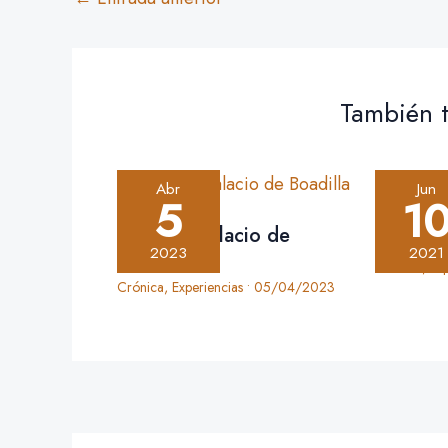
También t
Abr
Jun
5
1
Crónica: Palacio de
Crónica
Boadilla
2023
2021
Crónica
,
Ex
Crónica
,
Experiencias
•
05/04/2023