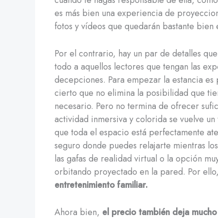
cuando te hagas responsable de ella, como 
es más bien una experiencia de proyeccione
fotos y vídeos que quedarán bastante bien e
Por el contrario, hay un par de detalles q
todo a aquellos lectores que tengan las exp
decepciones. Para empezar la estancia es p
cierto que no elimina la posibilidad que ti
necesario. Pero no termina de ofrecer sufi
actividad inmersiva y colorida se vuelve un
que toda el espacio está perfectamente ate
seguro donde puedes relajarte mientras lo
las gafas de realidad virtual o la opción mu
orbitando proyectado en la pared. Por ell
entretenimiento familiar.
Ahora bien,
el precio también deja mucho