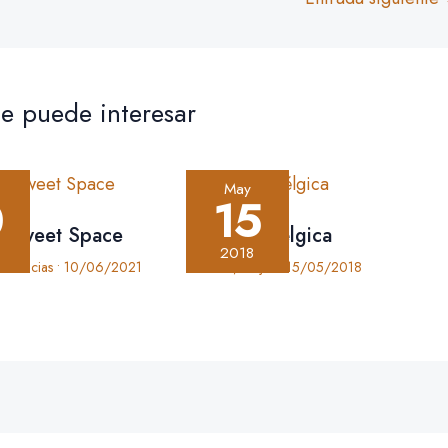
e puede interesar
May
0
15
: Sweet Space
Crónica: Bélgica
2018
periencias
•
10/06/2021
Crónica
,
Viajes
•
15/05/2018