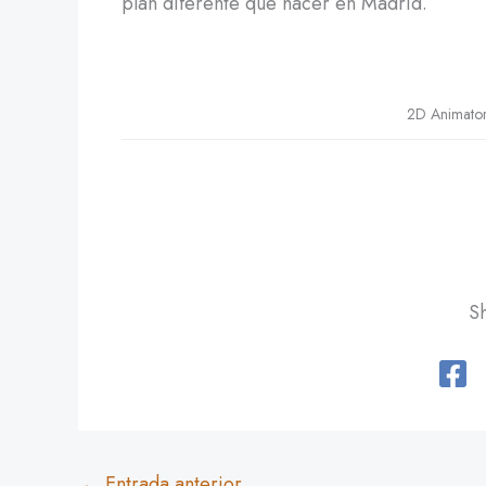
plan diferente que hacer en Madrid.
2D Animator 
Sh
←
Entrada anterior