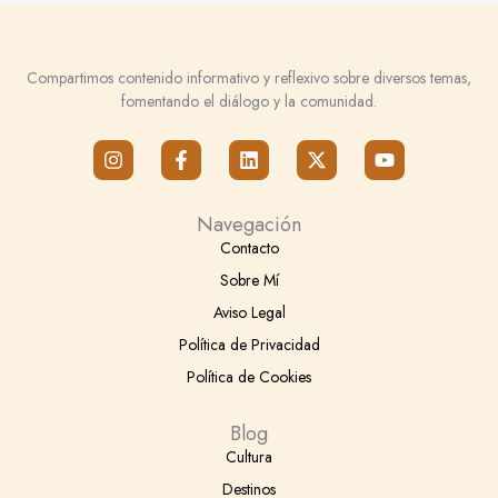
Compartimos contenido informativo y reflexivo sobre diversos temas,
fomentando el diálogo y la comunidad.
I
F
L
X
Y
n
a
i
-
o
s
c
n
t
u
t
e
k
w
t
Navegación
a
b
e
i
u
g
o
d
t
b
Contacto
r
o
i
t
e
Sobre Mí
a
k
n
e
m
-
r
Aviso Legal
f
Política de Privacidad
Política de Cookies
Blog
Cultura
Destinos