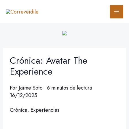
Ir
B
al
u
contenido
s
c
a
r
Crónica: Avatar The
Experience
Por
Jaime Soto
6 minutos de lectura
16/12/2025
Crónica
,
Experiencias