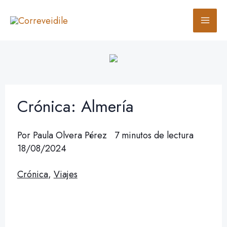
Ir
B
al
u
contenido
s
c
a
r
Crónica: Almería
Por
Paula Olvera Pérez
7 minutos de lectura
18/08/2024
Crónica
,
Viajes