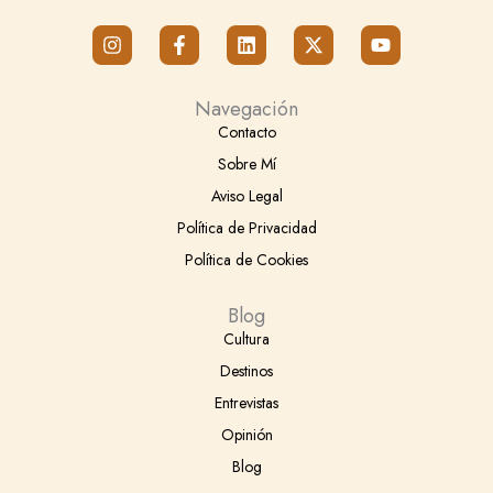
I
F
L
X
Y
n
a
i
-
o
s
c
n
t
u
t
e
k
w
t
Navegación
a
b
e
i
u
g
o
d
t
b
Contacto
r
o
i
t
e
Sobre Mí
a
k
n
e
m
-
r
Aviso Legal
f
Política de Privacidad
Política de Cookies
Blog
Cultura
Destinos
Entrevistas
Opinión
Blog