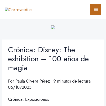
Ir
B
al
u
contenido
s
c
a
r
Crónica: Disney: The
exhibition – 100 años de
magia
Por
Paula Olvera Pérez
9 minutos de lectura
05/10/2025
Crónica
,
Exposiciones